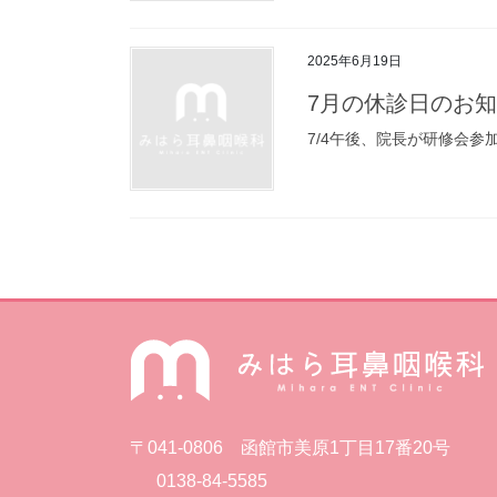
2025年6月19日
7月の休診日のお
7/4午後、院長が研修会
投
稿
の
ペ
ー
ジ
〒041-0806 函館市美原1丁目17番20号
0138-84-5585
送