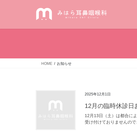
コ
ナ
ン
ビ
テ
ゲ
ン
ー
ツ
シ
へ
ョ
ス
ン
キ
に
ッ
移
HOME
お知らせ
プ
動
2025年12月1日
12月の臨時休診
12月13日（土）は都合に
受け付けておりませんので