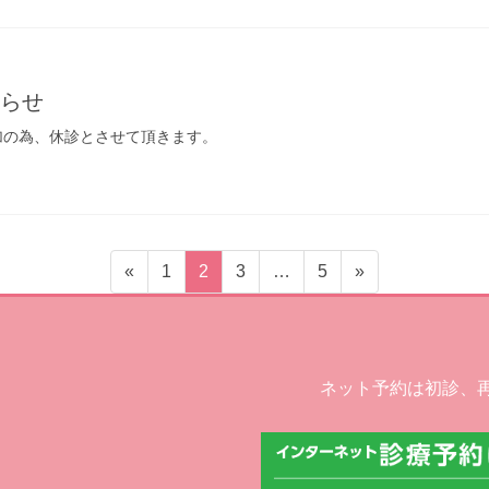
知らせ
参加の為、休診とさせて頂きます。
固
固
固
固
«
1
2
3
…
5
»
定
定
定
定
ペ
ペ
ペ
ペ
ー
ー
ー
ー
ジ
ジ
ジ
ジ
ネット予約は初診、